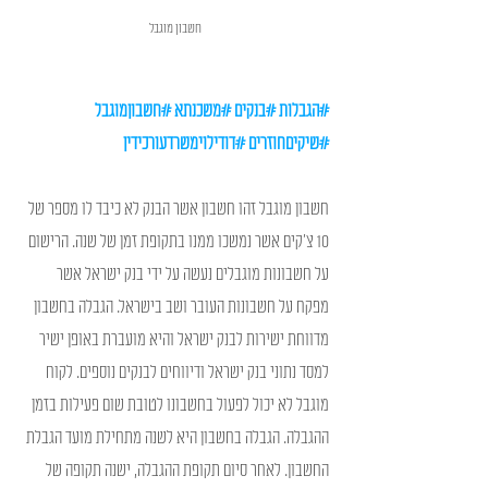
חשבון מוגבל 
#הגבלות
#בנקים
#משכנתא
#חשבוןמוגבל
#שיקיםחוזרים
#דודילוימשרדעורכידין
חשבון מוגבל זהו חשבון אשר הבנק לא כיבד לו מספר של 
10 צ'קים אשר נמשכו ממנו בתקופת זמן של שנה. הרישום 
על חשבונות מוגבלים נעשה על ידי בנק ישראל אשר 
מפקח על חשבונות העובר ושב בישראל. הגבלה בחשבון 
מדווחת ישירות לבנק ישראל והיא מועברת באופן ישיר 
למסד נתוני בנק ישראל ודיווחים לבנקים נוספים. לקוח 
מוגבל לא יכול לפעול בחשבונו לטובת שום פעילות בזמן 
ההגבלה. הגבלה בחשבון היא לשנה מתחילת מועד הגבלת 
החשבון. לאחר סיום תקופת ההגבלה, ישנה תקופה של 