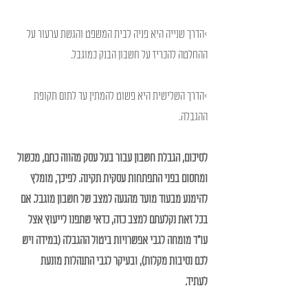
>הדרך שנייה היא פניה לבית המשפט והגשת ערעור על 
ההחלטה להכריז על חשבון הבנק כמוגבל. 
>הדרך השלישית היא פשוט להמתין עד לתום תקופת 
ההגבלה.
לסיכום, הגבלת חשבון עבור בעל עסק מהווה כתם, מכשול 
ומחסום בפני התפתחות עסקית תקינה. לפיכך, מומלץ 
להימנע מבעוד מועד מהגעה למצב של חשבון מוגבל. אם 
בכל זאת נקלעתם למצב כזה, כדאי שתפנו לייעוץ אצל 
עו"ד מומחה לגבי אפשרויות ביטול ההגבלה (במידה ויש 
לכם נסיבות מקלות), ובעיקר לגבי התנהלות מונעת 
לעתיד. 