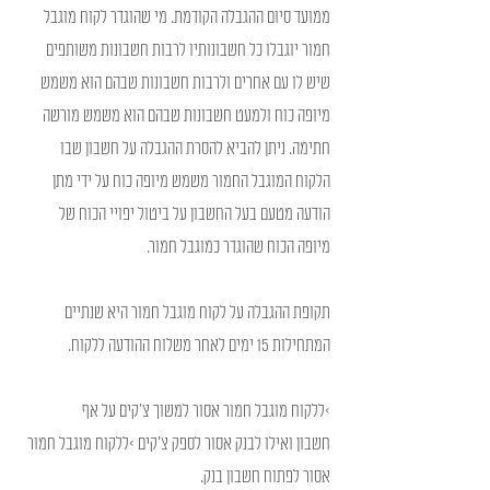
ממועד סיום ההגבלה הקודמת. מי שהוגדר לקוח מוגבל 
חמור יוגבלו כל חשבונותיו לרבות חשבונות משותפים 
שיש לו עם אחרים ולרבות חשבונות שבהם הוא משמש 
מיופה כוח ולמעט חשבונות שבהם הוא משמש מורשה 
חתימה. ניתן להביא להסרת ההגבלה על חשבון שבו 
הלקוח המוגבל החמור משמש מיופה כוח על ידי מתן  
הודעה מטעם בעל החשבון על ביטול יפויי הכוח של  
מיופה הכוח שהוגדר כמוגבל חמור.
תקופת ההגבלה על לקוח מוגבל חמור היא שנתיים 
המתחילות 15 ימים לאחר משלוח ההודעה ללקוח.
>ללקוח מוגבל חמור אסור למשוך צ'קים על אף 
חשבון ואילו לבנק אסור לספק צ'קים >ללקוח מוגבל חמור 
אסור לפתוח חשבון בנק.