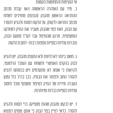
אי הנעימות והתחושות הקשות
ב. מיד עם האזהרה הראשונה ו/או קבלת מכתב
ההתראה הראשון מהבנק (הבנקים מחויבים לשלוח
מכתב התראה ללקוח), על הלקוח לנסות ולהגיע להסדר
עם הבנק, זאת לפני שהבנק מעביר את התיק למחלקה
המשפטית. מרגע שהטיפול עבר לעו"ד מטעם הבנק,
נצברות עלויות כספיות נוספות רבות- לחובת הלקוח.
ג. חשוב ביותר לא לדחות ולא התעלם מהבנק. יש להגיע
לבנק בהקדם האפשרי ולשוחח עם העובד הרלוונטי,
להראות כי אנחנו לא מתעלמים ויש בכוונתנו להגיע
להסדר החוב ולפתור את הבעיה. בכך בדרך כלל נמנע
העברה מידית של התיק לטיפול משפטי ונוכל לחסוך
עלויות כספיות כבדות ומיותרות.
ד. יש לבקש מהבנק שהות מספיקה כדי לנסות ולהגיע
להסדר. כדאי לציין בפני הבנק כי אתם מנסים למצוא