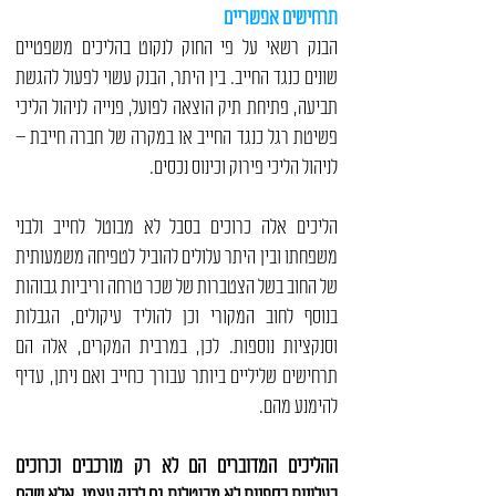
תרחישים אפשריים
הבנק רשאי על פי החוק לנקוט בהליכים משפטיים
שונים כנגד החייב. בין היתר, הבנק עשוי לפעול להגשת
תביעה, פתיחת תיק הוצאה לפועל,
פנייה לניהול הליכי
פשיטת רגל
כנגד החייב או במקרה של חברה חייבת –
ל
ניהול הליכי פירוק וכינוס נכסים.
הליכים אלה כרוכים בסבל לא מבוטל לחייב ולבני
משפחתו ובין היתר עלולים להוביל לטפיחה משמעותית
של החוב בשל הצטברות של שכר טרחה וריביות גבוהות
בנוסף לחוב המקורי וכן להוליד עיקולים, הגבלות
וסנקציות נוספות. לכן, במרבית המקרים, אלה הם
תרחישים שליליים ביותר עבורך כחייב ואם ניתן, עדיף
להימנע מהם.
ההליכים המדוברים הם לא רק מורכבים וכרוכים