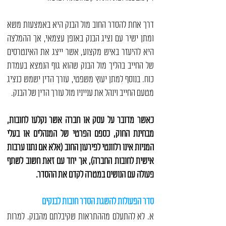
דרך אחת ל
הסדר החוב מול הבנק
היא באמצעות משא
ומתן ישיר עם נציג הבנק באופן עצמאי, אך ההמלצה
היא להיעזר באיש מקצוע, אשר ייצג את האינטרסים
של החייב בהליך מול הבנק שהוא גוף הנמצא בעמדת
כוח. בנוסף למתן יעוץ משפטי, עורך הדין ישמש כנציג
מטעם החייב וינהל את ענייניו מול עורך הדין של הבנק.
כאשר מדובר על עסק או חברה אשר
נקלעו לחובות
,
מבחינת החוק, כספם הפרטי של המנהלים או בעלי
המניות אינו רלוונטי לפירעון החוב (אלא אם נתנו ערבות
אישית לחובות החברה), אך יחד עם זאת חשוב לשתף
פעולה עם הנושים במטרה לקדם את ההסדר.
סדר הפעולות להשגת הסדר חובות לבנקים
א. לא להתעלם מההתראות שקיבלתם מהבנק. למרות