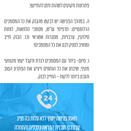
פתרונות וזקוקים לשהות וזמן להתייעץ.
ה. במהלך הפגישה יש לבקש מהבנק את כל המסמכים
הרלוונטיים: תדפיסי עו"ש, מסמכי הלוואות, לוחות
סילוקין, ערבויות, מסגרות אשראי וכו. הבנק חייב
ומחויב לספק לכם את כל המסמכים!
ו. סיום- ביחד עם המסמכים לגדת ולקבל יעוץ מקצועי
מקיף, שיבחן את כל הנתונים ויציע את הפתרון הטוב
והנכון ביותר ללקוח – החייב לבנק.
תאמו פגישת ייעוץ ללא עלות בה נציג
עבורכם תוכנית הבראה כלכלית והתחלה