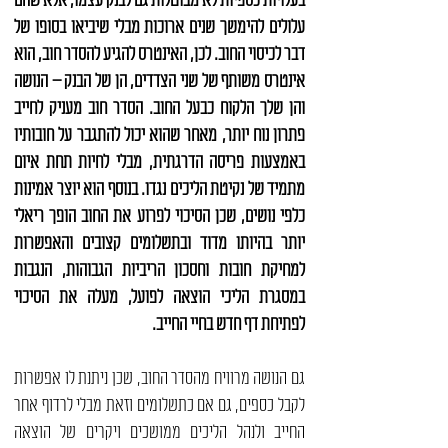
בעלויות כספיות לא מבוטלות גם לבנק עצמו, אלא שהם
עלולים להימשך שנים ארוכות מבלי שיביאו בסופו של
דבר לכיסוי החוב. לכן, האינטרס להגיע ל
הסדר חוב
, הוא
אינטרס משותף של שני הצדדים, הן של הבנק – הנושה
והן שלך הלקוח כבעל החוב. הסדר חוב מעניק לחייב
פתרון נוח יותר, מאחר שהוא יכול להתגבר על חובותיו
באמצעות פריסה הדרגתית, מבלי לחיות תחת איום
מתמיד של נקיטת הליכים נגדו. בנוסף הוא יוצר אמינות
כלפי נושים, שכן הסיכוי לפרוע את החוב הופך ריאלי
יותר בהיותו מדוד ובתשלומים קצובים והאפשרות
ל
מחיקת חובות
וחסכון הריביות הגבוהות, הנגבות
במסגרת
הליכי הוצאה לפועל
, מעלה את הסיכוי
לפתיחת דף חדש בחיי החייב.
גם הנושה מרוויח מ
הסדר החוב
, שכן ניתנת לו אפשרות
לקבל כספים, גם אם כתשלומים וזאת מבלי לרדוף אחר
החייב ולנהל הליכים ממושכים ויקרים של הוצאה