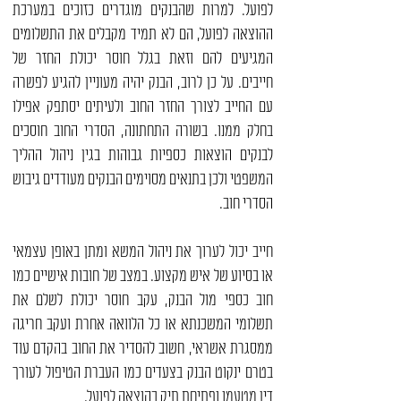
לפועל. למרות שהבנקים מוגדרים כזוכים במערכת
ההוצאה לפועל, הם לא תמיד מקבלים את התשלומים
המגיעים להם וזאת בגלל
חוסר יכולת החזר של
חייבים
. על כן לרוב, הבנק יהיה מעוניין להגיע לפשרה
עם החייב לצורך
החזר החוב
ולעיתים יסתפק אפילו
בחלק ממנו. בשורה התחתונה, הסדרי החוב חוסכים
לבנקים הוצאות כספיות גבוהות בגין ניהול ההליך
המשפטי ולכן בתנאים מסוימים הבנקים מעודדים
גיבוש
הסדרי חוב
.
חייב יכול לערוך את ניהול המשא ומתן באופן עצמאי
או בסיוע של איש מקצוע. במצב של חובות אישיים כמו
חוב כספי מול הבנק, עקב חוסר יכולת לשלם את
תשלומי המשכנתא או כל הלוואה אחרת ועקב חריגה
ממסגרת אשראי, חשוב להסדיר את החוב בהקדם עוד
בטרם ינקוט הבנק בצעדים כמו העברת הטיפול לעורך
דין מטעמו ופתיחת תיק בהוצאה לפועל.