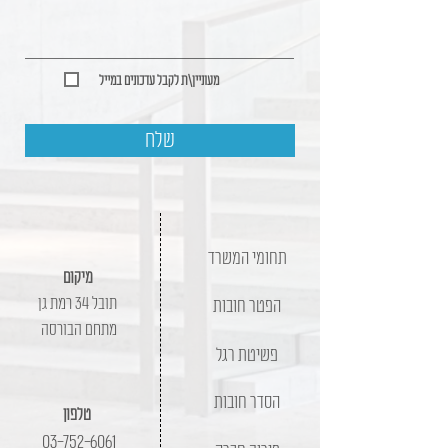
מעוניין\ת לקבל עדכונים במייל
שלח
תחומי המשרד
מיקום
תובל 34 רמת גן
הפטר חובות
מתחם הבורסה
פשיטת רגל
הסדר חובות
טלפון
03-752-6061