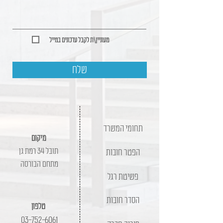
מעוניין\ת לקבל עדכונים במייל
שלח
תחומי המשרד
מיקום
תובל 34 רמת גן
הפטר חובות
מתחם הבורסה
פשיטת רגל
הסדר חובות
טלפון
03-752-6061