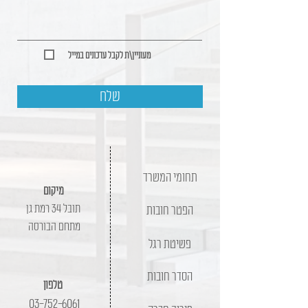
מעוניין\ת לקבל עדכונים במייל
שלח
תחומי המשרד
מיקום
תובל 34 רמת גן
הפטר חובות
מתחם הבורסה
פשיטת רגל
הסדר חובות
טלפון
03-752-6061