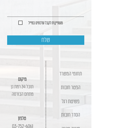
מעוניין\ת לקבל עדכונים במייל
שלח
תחומי המשרד
מיקום
תובל 34 רמת גן
הפטר חובות
מתחם הבורסה
פשיטת רגל
הסדר חובות
טלפון
03-752-6061