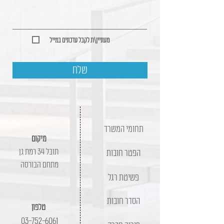
מעוניין\ת לקבל עדכונים במייל
שלח
תחומי המשרד
מיקום
תובל 34 רמת גן
הפטר חובות
מתחם הבורסה
פשיטת רגל
הסדר חובות
טלפון
03-752-6061