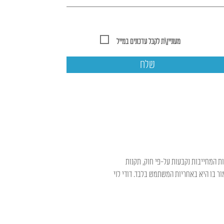
מעוניין\ת לקבל עדכונים במייל
שלח
ות המחייבות נקבעות על-פי חוק, תקנות
ר בו היא באחריות המשתמש בלבד. דודי לוי