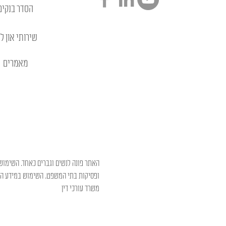
הסדר בנקים
שירותי און לי
מאמרים
האתר פונה לנשים וגברים כאחד. השימוש 
ופסיקות בתי המשפט. השימוש במידע המו
משרד עורכי דין