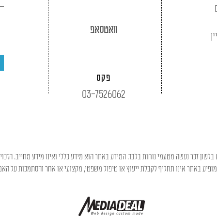
וואטסאפ
ין
פקס
03-7526062
בלשון זכר נעשה מטעמי נוחות בלבד. המידע באתר הוא מידע כללי ואינו מידע מחייב. הזכוי
פיע באתר אינו תחליף לקבלת ייעוץ או טיפול משפטי, מקצועי או אחר והסתמכות על האמו