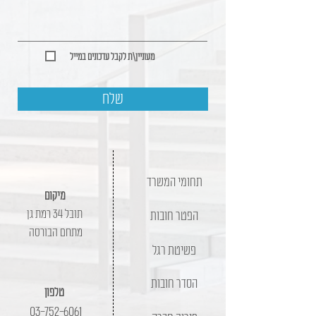
מעוניין\ת לקבל עדכונים במייל
שלח
תחומי המשרד
מיקום
תובל 34 רמת גן
הפטר חובות
מתחם הבורסה
פשיטת רגל
הסדר חובות
טלפון
03-752-6061