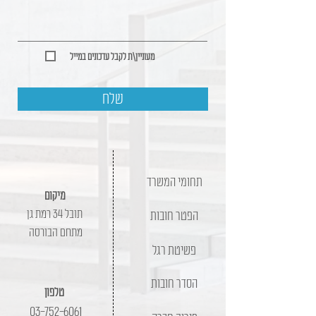
מעוניין\ת לקבל עדכונים במייל
שלח
תחומי המשרד
מיקום
תובל 34 רמת גן
הפטר חובות
מתחם הבורסה
פשיטת רגל
הסדר חובות
טלפון
03-752-6061