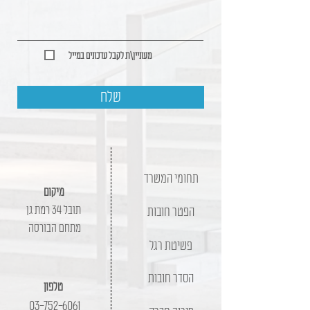
מעוניין\ת לקבל עדכונים במייל
שלח
תחומי המשרד
מיקום
תובל 34 רמת גן
הפטר חובות
מתחם הבורסה
פשיטת רגל
הסדר חובות
טלפון
03-752-6061