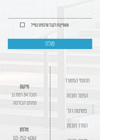
מעוניין\ת לקבל עדכונים במייל
שלח
תחומי המשרד
מיקום
תובל 34 רמת גן
הפטר חובות
מתחם הבורסה
פשיטת רגל
הסדר חובות
טלפון
03-752-6061