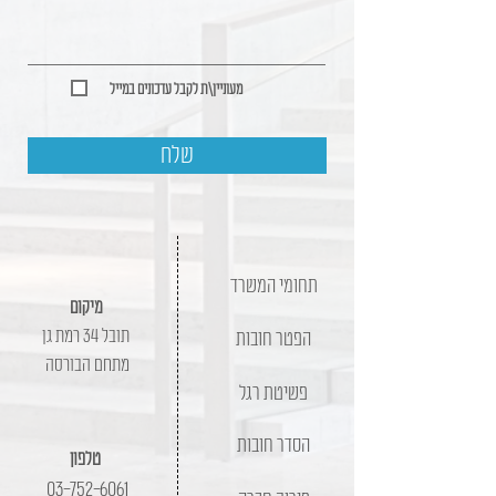
מעוניין\ת לקבל עדכונים במייל
שלח
תחומי המשרד
מיקום
תובל 34 רמת גן
הפטר חובות
מתחם הבורסה
פשיטת רגל
הסדר חובות
טלפון
03-752-6061