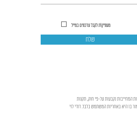
מעוניין\ת לקבל עדכונים במייל
שלח
ות המחייבות נקבעות על-פי חוק, תקנות
ר בו היא באחריות המשתמש בלבד. דודי לוי