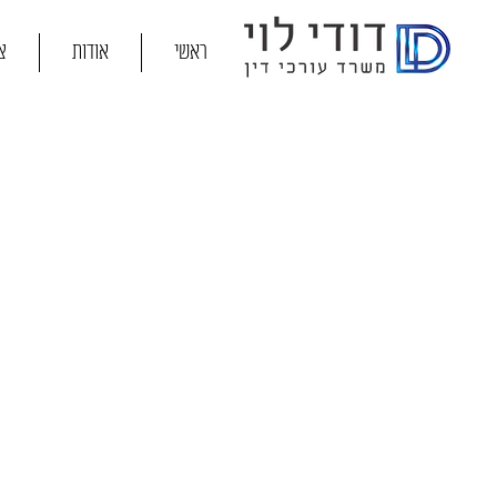
ראשי
אודות
צ