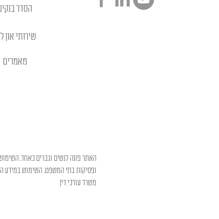
הסדר בנקים
שירותי און לי
מאמרים
האתר פונה לנשים וגברים כאחד. השימוש 
ופסיקות בתי המשפט. השימוש במידע המו
משרד עורכי דין