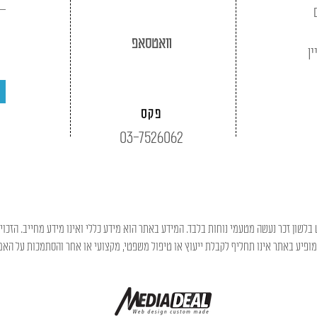
וואטסאפ
ין
פקס
03-7526062
בלשון זכר נעשה מטעמי נוחות בלבד. המידע באתר הוא מידע כללי ואינו מידע מחייב. הזכוי
פיע באתר אינו תחליף לקבלת ייעוץ או טיפול משפטי, מקצועי או אחר והסתמכות על האמו