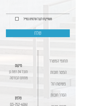
מעוניין\ת לקבל עדכונים במייל
שלח
תחומי המשרד
מיקום
תובל 34 רמת גן
הפטר חובות
מתחם הבורסה
פשיטת רגל
הסדר חובות
טלפון
03-752-6061