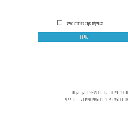
מעוניין\ת לקבל עדכונים במייל
שלח
ות המחייבות נקבעות על-פי חוק, תקנות
ר בו היא באחריות המשתמש בלבד. דודי לוי