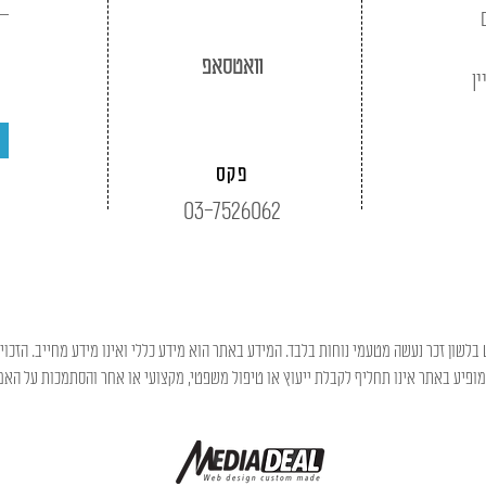
וואטסאפ
ין
פקס
03-7526062
בלשון זכר נעשה מטעמי נוחות בלבד. המידע באתר הוא מידע כללי ואינו מידע מחייב. הזכוי
פיע באתר אינו תחליף לקבלת ייעוץ או טיפול משפטי, מקצועי או אחר והסתמכות על האמו