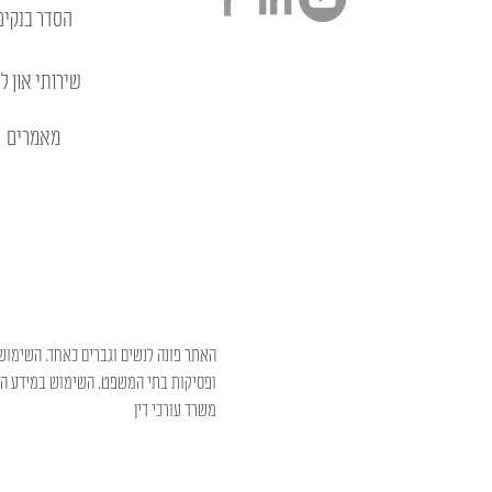
הסדר בנקים
שירותי און לי
מאמרים
האתר פונה לנשים וגברים כאחד. השימוש 
ופסיקות בתי המשפט. השימוש במידע המו
משרד עורכי דין