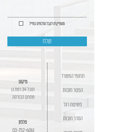
מעוניין\ת לקבל עדכונים במייל
שלח
תחומי המשרד
מיקום
תובל 34 רמת גן
הפטר חובות
מתחם הבורסה
פשיטת רגל
הסדר חובות
טלפון
03-752-6061