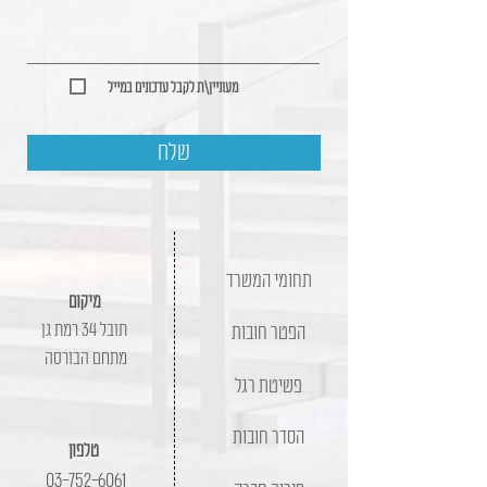
מעוניין\ת לקבל עדכונים במייל
שלח
תחומי המשרד
מיקום
תובל 34 רמת גן
הפטר חובות
מתחם הבורסה
פשיטת רגל
הסדר חובות
טלפון
03-752-6061