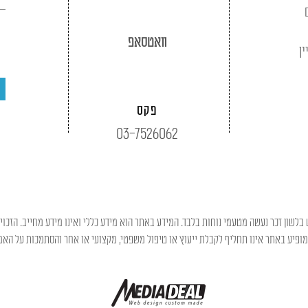
וואטסאפ
ין
פקס
03-7526062
בלשון זכר נעשה מטעמי נוחות בלבד. המידע באתר הוא מידע כללי ואינו מידע מחייב. הזכוי
פיע באתר אינו תחליף לקבלת ייעוץ או טיפול משפטי, מקצועי או אחר והסתמכות על האמו