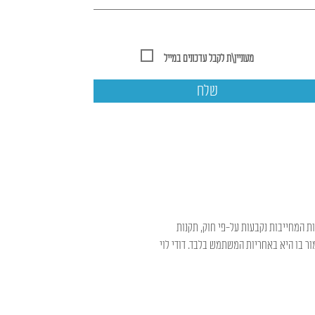
מעוניין\ת לקבל עדכונים במייל
שלח
ות המחייבות נקבעות על-פי חוק, תקנות
ר בו היא באחריות המשתמש בלבד. דודי לוי