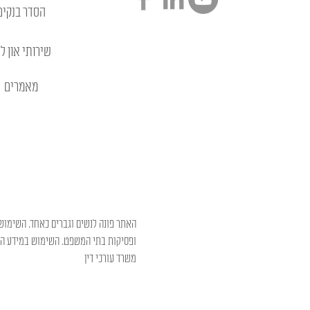
הסדר בנקים
שירותי און לי
מאמרים
האתר פונה לנשים וגברים כאחד. השימוש 
ופסיקות בתי המשפט. השימוש במידע המו
משרד עורכי דין