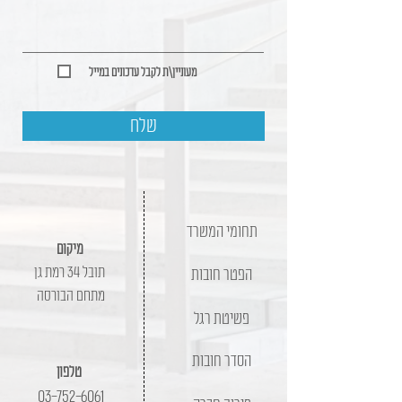
מעוניין\ת לקבל עדכונים במייל
שלח
תחומי המשרד
מיקום
תובל 34 רמת גן
הפטר חובות
מתחם הבורסה
פשיטת רגל
הסדר חובות
טלפון
03-752-6061