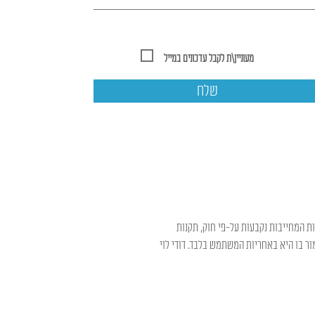
מעוניין\ת לקבל עדכונים במייל
שלח
ות המחייבות נקבעות על-פי חוק, תקנות
ר בו היא באחריות המשתמש בלבד. דודי לוי