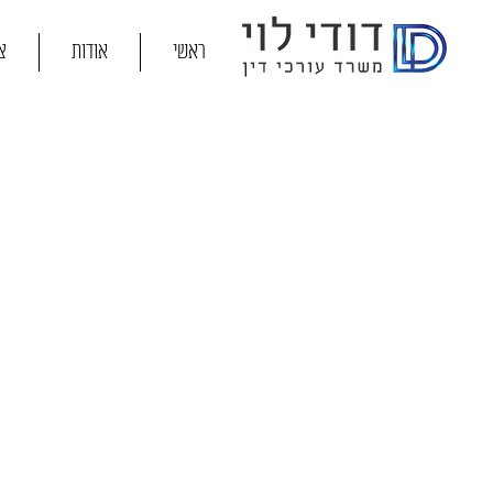
ראשי
אודות
צ