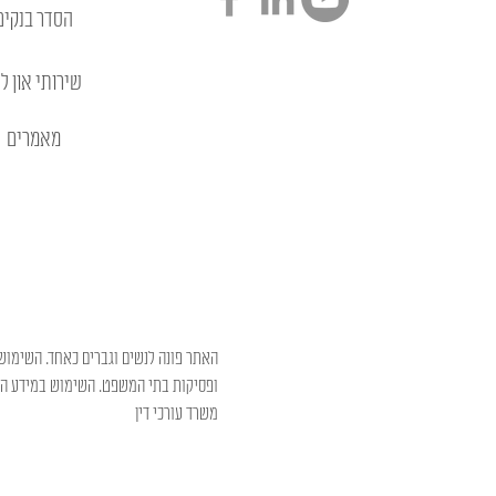
הסדר בנקים
שירותי און לי
מאמרים
האתר פונה לנשים וגברים כאחד. השימוש 
ופסיקות בתי המשפט. השימוש במידע המו
משרד עורכי דין