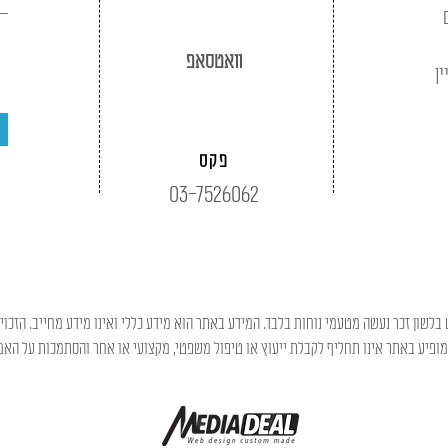
וואטסאפ
ין
פקס
03-7526062
בלשון זכר נעשה מטעמי נוחות בלבד. המידע באתר הוא מידע כללי ואינו מידע מחייב. הזכוי
פיע באתר אינו תחליף לקבלת ייעוץ או טיפול משפטי, מקצועי או אחר והסתמכות על האמו