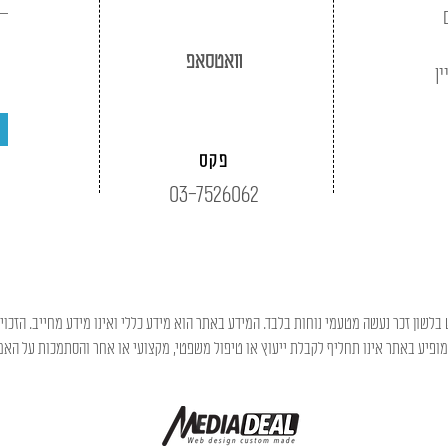
וואטסאפ
ין
פקס
03-7526062
בלשון זכר נעשה מטעמי נוחות בלבד. המידע באתר הוא מידע כללי ואינו מידע מחייב. הזכוי
פיע באתר אינו תחליף לקבלת ייעוץ או טיפול משפטי, מקצועי או אחר והסתמכות על האמו