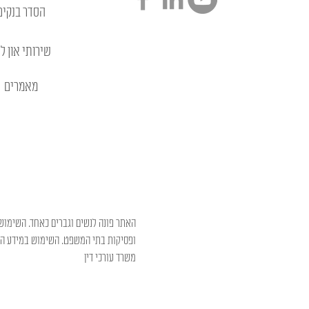
הסדר בנקים
שירותי און לי
מאמרים
האתר פונה לנשים וגברים כאחד. השימוש 
ופסיקות בתי המשפט. השימוש במידע המו
משרד עורכי דין