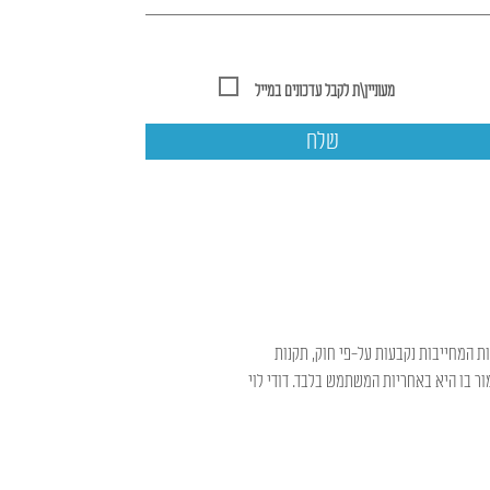
מעוניין\ת לקבל עדכונים במייל
שלח
ות המחייבות נקבעות על-פי חוק, תקנות
ר בו היא באחריות המשתמש בלבד. דודי לוי