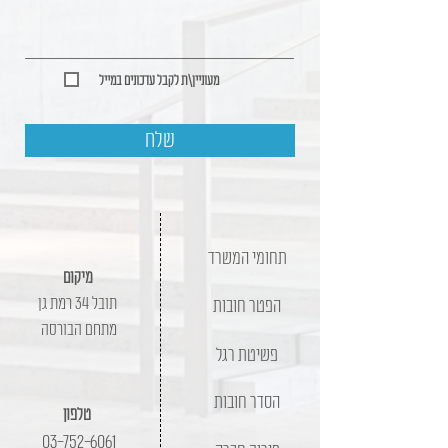
מעוניין\ת לקבל עדכונים במייל
שלח
תחומי המשרד
מיקום
תובל 34 רמת גן
הפטר חובות
מתחם הבורסה
פשיטת רגל
הסדר חובות
טלפון
03-752-6061