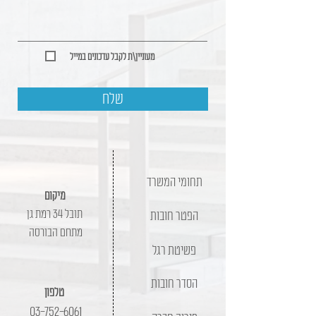
מעוניין\ת לקבל עדכונים במייל
שלח
תחומי המשרד
מיקום
תובל 34 רמת גן
הפטר חובות
מתחם הבורסה
פשיטת רגל
הסדר חובות
טלפון
03-752-6061