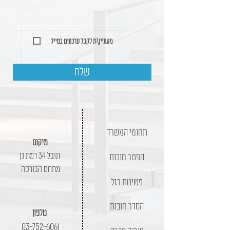
מעוניין\ת לקבל עדכונים במייל
שלח
תחומי המשרד
מיקום
תובל 34 רמת גן
הפטר חובות
מתחם הבורסה
פשיטת רגל
הסדר חובות
טלפון
03-752-6061