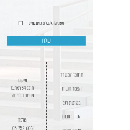
מעוניין\ת לקבל עדכונים במייל
שלח
תחומי המשרד
מיקום
תובל 34 רמת גן
הפטר חובות
מתחם הבורסה
פשיטת רגל
הסדר חובות
טלפון
03-752-6061