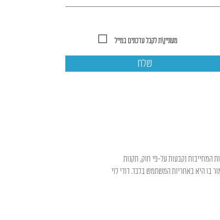
מעוניין\ת לקבל עדכונים במייל
שלח
ות המחייבות נקבעות על-פי חוק, תקנות
ר בו היא באחריות המשתמש בלבד. דודי לוי