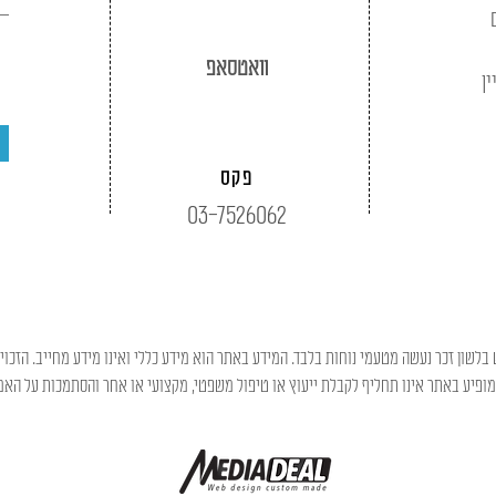
וואטסאפ
ין
פקס
03-7526062
בלשון זכר נעשה מטעמי נוחות בלבד. המידע באתר הוא מידע כללי ואינו מידע מחייב. הזכוי
פיע באתר אינו תחליף לקבלת ייעוץ או טיפול משפטי, מקצועי או אחר והסתמכות על האמו