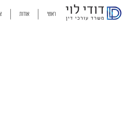
ראשי
אודות
צ