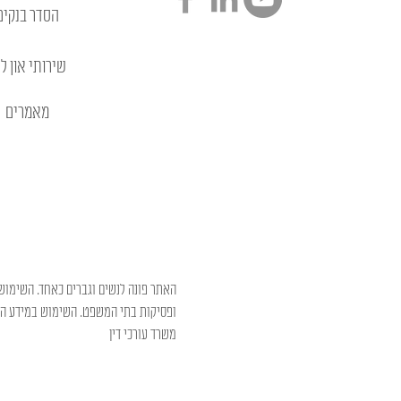
הסדר בנקים
שירותי און לי
מאמרים
האתר פונה לנשים וגברים כאחד. השימוש 
ופסיקות בתי המשפט. השימוש במידע המו
משרד עורכי דין