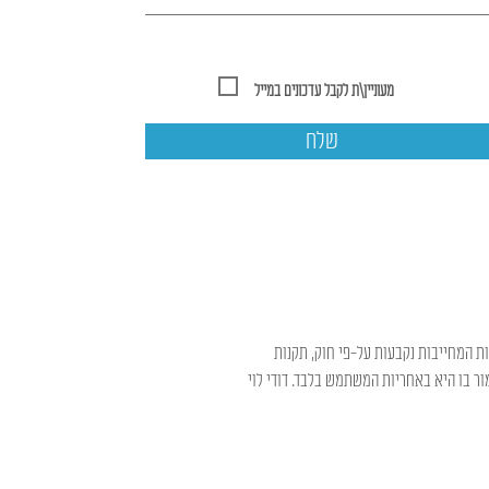
מעוניין\ת לקבל עדכונים במייל
שלח
ות המחייבות נקבעות על-פי חוק, תקנות
ר בו היא באחריות המשתמש בלבד. דודי לוי