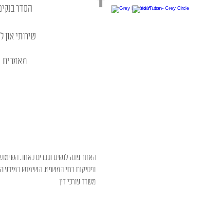
הסדר בנקים
שירותי און לי
מאמרים
האתר פונה לנשים וגברים כאחד. השימוש 
ופסיקות בתי המשפט. השימוש במידע המו
משרד עורכי דין