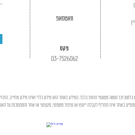
וואטסאפ
ין
פקס
03-7526062
בלשון זכר נעשה מטעמי נוחות בלבד. המידע באתר הוא מידע כללי ואינו מידע מחייב. הזכוי
פיע באתר אינו תחליף לקבלת ייעוץ או טיפול משפטי, מקצועי או אחר והסתמכות על האמו