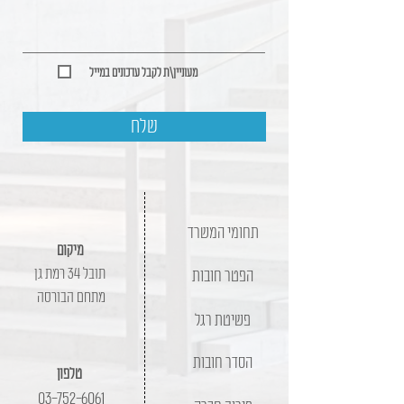
מעוניין\ת לקבל עדכונים במייל
שלח
תחומי המשרד
מיקום
תובל 34 רמת גן
הפטר חובות
מתחם הבורסה
פשיטת רגל
הסדר חובות
טלפון
03-752-6061