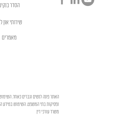
הסדר בנקים
שירותי און לי
מאמרים
האתר פונה לנשים וגברים כאחד. השימוש 
ופסיקות בתי המשפט. השימוש במידע המו
משרד עורכי דין