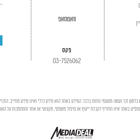
וואטסאפ
ין
פקס
03-7526062
בלשון זכר נעשה מטעמי נוחות בלבד. המידע באתר הוא מידע כללי ואינו מידע מחייב. הזכוי
פיע באתר אינו תחליף לקבלת ייעוץ או טיפול משפטי, מקצועי או אחר והסתמכות על האמו