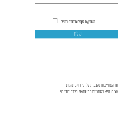
מעוניין\ת לקבל עדכונים במייל
שלח
ות המחייבות נקבעות על-פי חוק, תקנות
ר בו היא באחריות המשתמש בלבד. דודי לוי