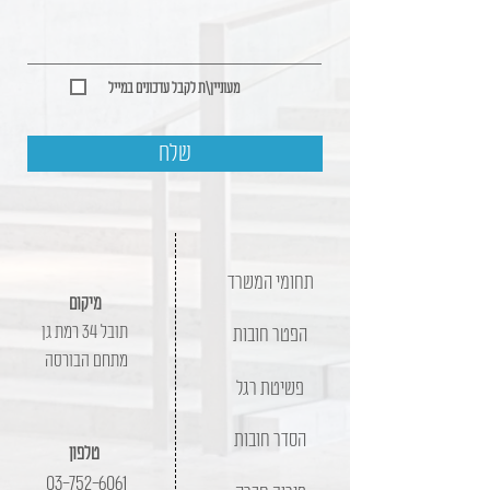
מעוניין\ת לקבל עדכונים במייל
שלח
תחומי המשרד
מיקום
תובל 34 רמת גן
הפטר חובות
מתחם הבורסה
פשיטת רגל
הסדר חובות
טלפון
03-752-6061