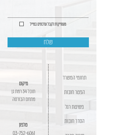
מעוניין\ת לקבל עדכונים במייל
שלח
תחומי המשרד
מיקום
תובל 34 רמת גן
הפטר חובות
מתחם הבורסה
פשיטת רגל
הסדר חובות
טלפון
03-752-6061