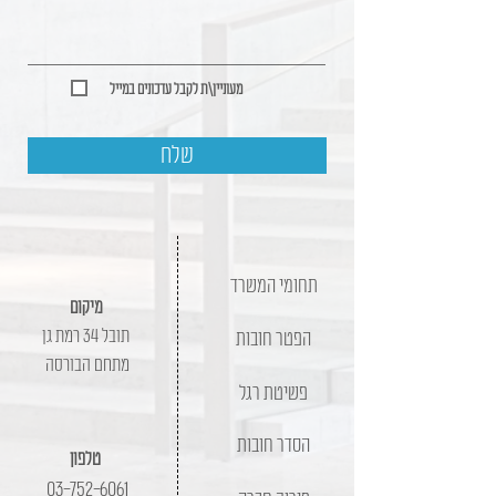
מעוניין\ת לקבל עדכונים במייל
שלח
תחומי המשרד
מיקום
תובל 34 רמת גן
הפטר חובות
מתחם הבורסה
פשיטת רגל
הסדר חובות
טלפון
03-752-6061