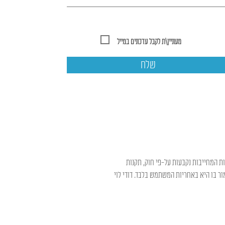
מעוניין\ת לקבל עדכונים במייל
שלח
ות המחייבות נקבעות על-פי חוק, תקנות
ר בו היא באחריות המשתמש בלבד. דודי לוי