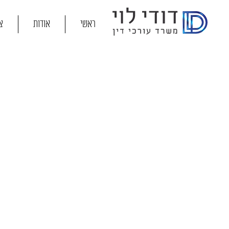
ראשי
אודות
צ