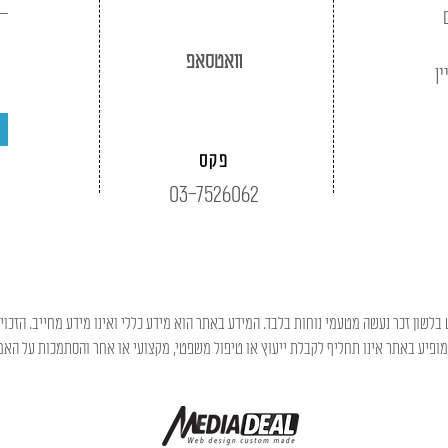
וואטסאפ
ין
פקס
03-7526062
בלשון זכר נעשה מטעמי נוחות בלבד. המידע באתר הוא מידע כללי ואינו מידע מחייב. הזכוי
פיע באתר אינו תחליף לקבלת ייעוץ או טיפול משפטי, מקצועי או אחר והסתמכות על האמו