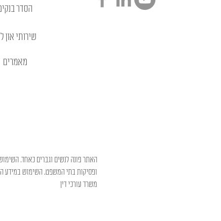
הסדר בנקים
שירותי און לי
מאמרים
האתר פונה לנשים וגברים כאחד. השימוש 
ופסיקות בתי המשפט. השימוש במידע המו
משרד עורכי דין