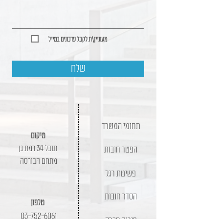
מעוניין\ת לקבל עדכונים במייל
שלח
תחומי המשרד
מיקום
תובל 34 רמת גן
הפטר חובות
מתחם הבורסה
פשיטת רגל
הסדר חובות
טלפון
03-752-6061