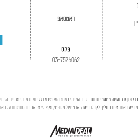
וואטסאפ
ין
פקס
03-7526062
בלשון זכר נעשה מטעמי נוחות בלבד. המידע באתר הוא מידע כללי ואינו מידע מחייב. הזכוי
פיע באתר אינו תחליף לקבלת ייעוץ או טיפול משפטי, מקצועי או אחר והסתמכות על האמו