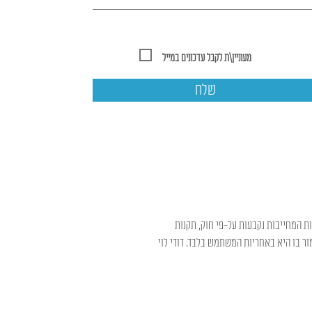
מעוניין\ת לקבל עדכונים במייל
שלח
ות המחייבות נקבעות על-פי חוק, תקנות
ר בו היא באחריות המשתמש בלבד. דודי לוי