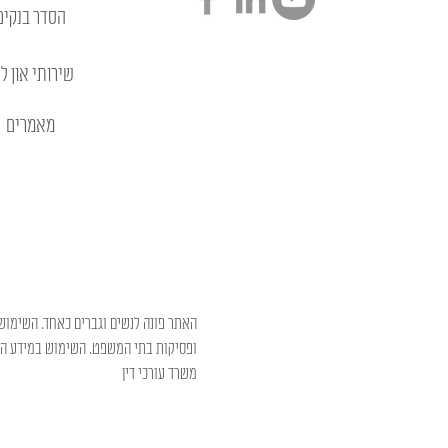
הסדר בנקים
שירותי און לי
מאמרים
האתר פונה לנשים וגברים כאחד. השימוש 
ופסיקות בתי המשפט. השימוש במידע המו
משרד עורכי דין