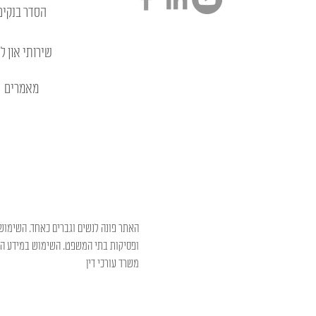
הסדר בנקים
שירותי און לי
מאמרים
האתר פונה לנשים וגברים כאחד. השימוש 
ופסיקות בתי המשפט. השימוש במידע המו
משרד עורכי דין