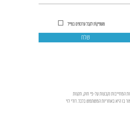
מעוניין\ת לקבל עדכונים במייל
שלח
ות המחייבות נקבעות על-פי חוק, תקנות
ר בו היא באחריות המשתמש בלבד. דודי לוי