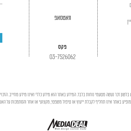
וואטסאפ
ין
פקס
03-7526062
בלשון זכר נעשה מטעמי נוחות בלבד. המידע באתר הוא מידע כללי ואינו מידע מחייב. הזכוי
פיע באתר אינו תחליף לקבלת ייעוץ או טיפול משפטי, מקצועי או אחר והסתמכות על האמו