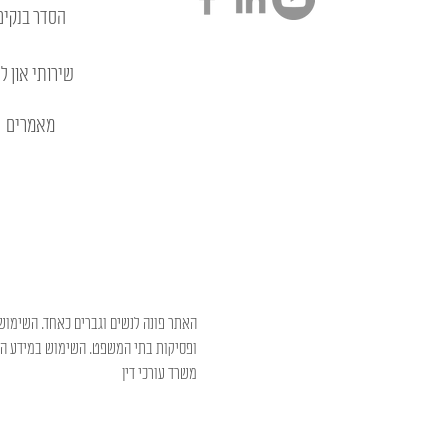
הסדר בנקים
שירותי און לי
מאמרים
האתר פונה לנשים וגברים כאחד. השימוש 
ופסיקות בתי המשפט. השימוש במידע המו
משרד עורכי דין