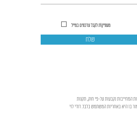
מעוניין\ת לקבל עדכונים במייל
שלח
ות המחייבות נקבעות על-פי חוק, תקנות
ר בו היא באחריות המשתמש בלבד. דודי לוי