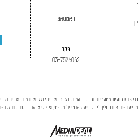
וואטסאפ
ין
פקס
03-7526062
בלשון זכר נעשה מטעמי נוחות בלבד. המידע באתר הוא מידע כללי ואינו מידע מחייב. הזכוי
פיע באתר אינו תחליף לקבלת ייעוץ או טיפול משפטי, מקצועי או אחר והסתמכות על האמו