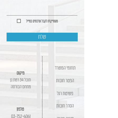
מעוניין\ת לקבל עדכונים במייל
שלח
תחומי המשרד
מיקום
תובל 34 רמת גן
הפטר חובות
מתחם הבורסה
פשיטת רגל
הסדר חובות
טלפון
03-752-6061