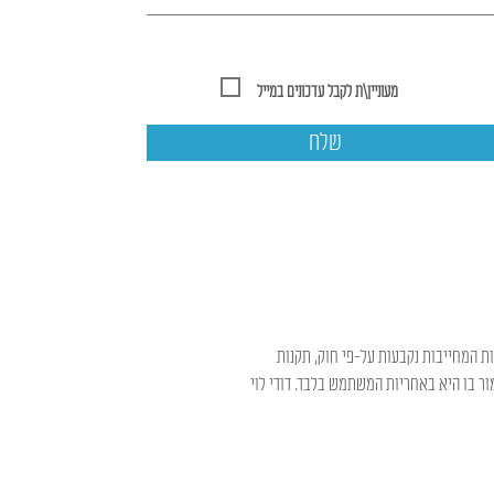
מעוניין\ת לקבל עדכונים במייל
שלח
ות המחייבות נקבעות על-פי חוק, תקנות
ר בו היא באחריות המשתמש בלבד. דודי לוי