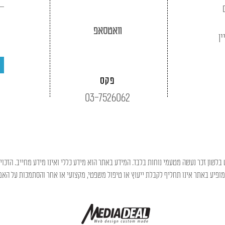
וואטסאפ
ין
פקס
03-7526062
בלשון זכר נעשה מטעמי נוחות בלבד. המידע באתר הוא מידע כללי ואינו מידע מחייב. הזכוי
פיע באתר אינו תחליף לקבלת ייעוץ או טיפול משפטי, מקצועי או אחר והסתמכות על האמו