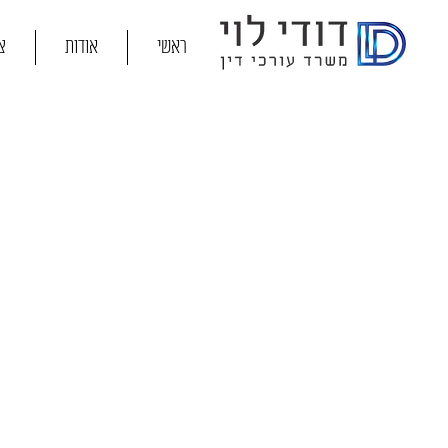
ראשי
אודות
צ