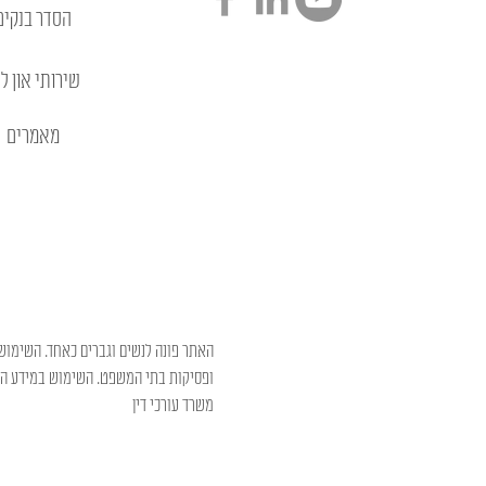
הסדר בנקים
שירותי און לי
מאמרים
האתר פונה לנשים וגברים כאחד. השימוש 
ופסיקות בתי המשפט. השימוש במידע המו
משרד עורכי דין