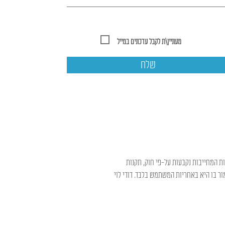
מעוניין\ת לקבל עדכונים במייל
שלח
ות המחייבות נקבעות על-פי חוק, תקנות
ר בו היא באחריות המשתמש בלבד. דודי לוי