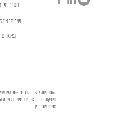
הסדר בנקים
שירותי און לי
מאמרים
האתר פונה לנשים וגברים כאחד. השימוש 
ופסיקות בתי המשפט. השימוש במידע המו
משרד עורכי דין