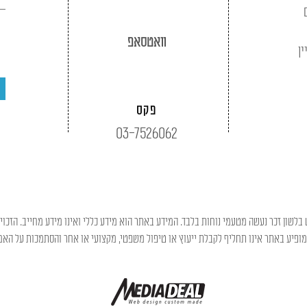
וואטסאפ
ין
פקס
03-7526062
בלשון זכר נעשה מטעמי נוחות בלבד. המידע באתר הוא מידע כללי ואינו מידע מחייב. הזכוי
פיע באתר אינו תחליף לקבלת ייעוץ או טיפול משפטי, מקצועי או אחר והסתמכות על האמו