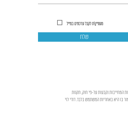
מעוניין\ת לקבל עדכונים במייל
שלח
ות המחייבות נקבעות על-פי חוק, תקנות
ר בו היא באחריות המשתמש בלבד. דודי לוי