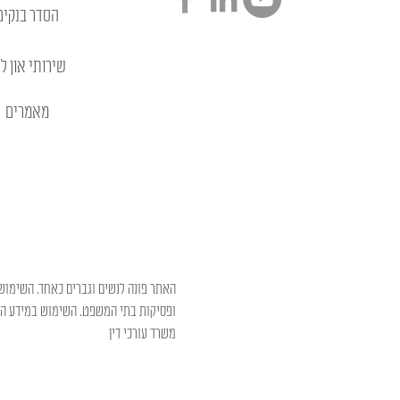
הסדר בנקים
שירותי און לי
מאמרים
האתר פונה לנשים וגברים כאחד. השימוש 
ופסיקות בתי המשפט. השימוש במידע המו
משרד עורכי דין