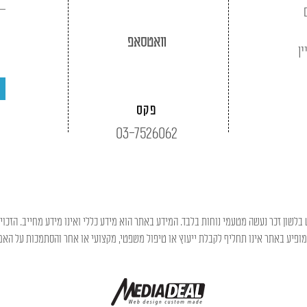
וואטסאפ
ין
פקס
03-7526062
בלשון זכר נעשה מטעמי נוחות בלבד. המידע באתר הוא מידע כללי ואינו מידע מחייב. הזכוי
פיע באתר אינו תחליף לקבלת ייעוץ או טיפול משפטי, מקצועי או אחר והסתמכות על האמו