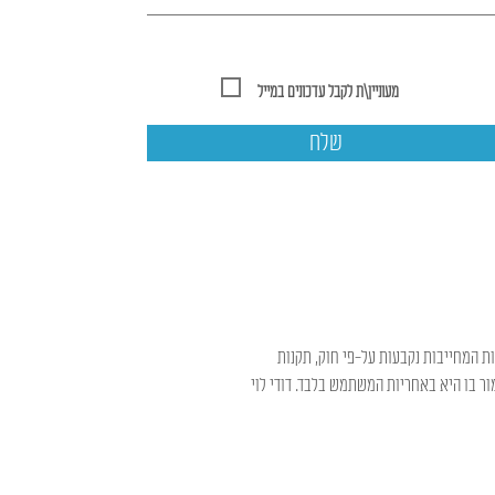
מעוניין\ת לקבל עדכונים במייל
שלח
ות המחייבות נקבעות על-פי חוק, תקנות
ר בו היא באחריות המשתמש בלבד. דודי לוי