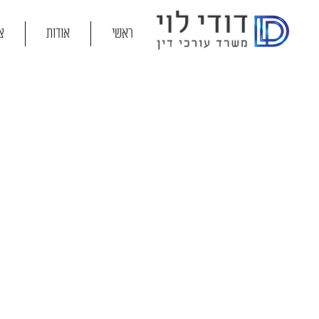
ראשי
אודות
צ