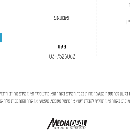
וואטסאפ
ין
פקס
03-7526062
בלשון זכר נעשה מטעמי נוחות בלבד. המידע באתר הוא מידע כללי ואינו מידע מחייב. הזכוי
פיע באתר אינו תחליף לקבלת ייעוץ או טיפול משפטי, מקצועי או אחר והסתמכות על האמו