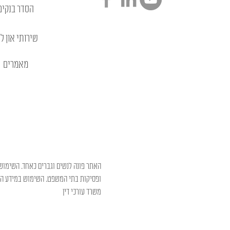
הסדר בנקים
שירותי און לי
מאמרים
האתר פונה לנשים וגברים כאחד. השימוש 
ופסיקות בתי המשפט. השימוש במידע המו
משרד עורכי דין