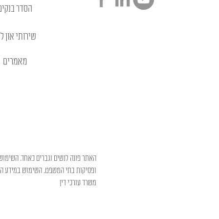
הסדר בנקים
שירותי און לי
מאמרים
האתר פונה לנשים וגברים כאחד. השימוש 
ופסיקות בתי המשפט. השימוש במידע המו
משרד עורכי דין