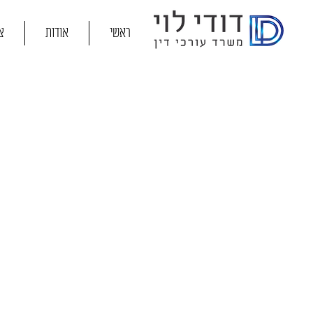
ראשי
אודות
צ