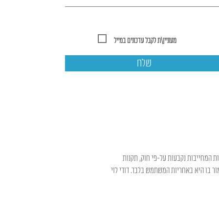
מעוניין\ת לקבל עדכונים במייל
שלח
ות המחייבות נקבעות על-פי חוק, תקנות
ר בו היא באחריות המשתמש בלבד. דודי לוי