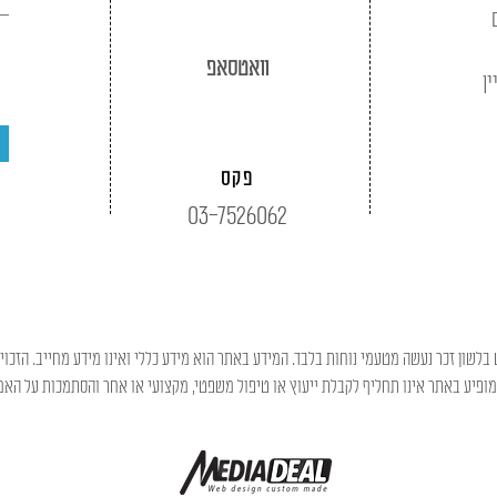
וואטסאפ
ין
פקס
03-7526062
בלשון זכר נעשה מטעמי נוחות בלבד. המידע באתר הוא מידע כללי ואינו מידע מחייב. הזכוי
פיע באתר אינו תחליף לקבלת ייעוץ או טיפול משפטי, מקצועי או אחר והסתמכות על האמו