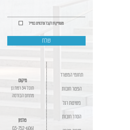
מעוניין\ת לקבל עדכונים במייל
שלח
תחומי המשרד
מיקום
תובל 34 רמת גן
הפטר חובות
מתחם הבורסה
פשיטת רגל
הסדר חובות
טלפון
03-752-6061