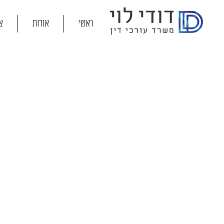
ראשי
אודות
צ