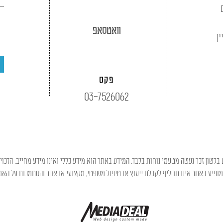
וואטסאפ
ין
פקס
03-7526062
בלשון זכר נעשה מטעמי נוחות בלבד. המידע באתר הוא מידע כללי ואינו מידע מחייב. הזכוי
פיע באתר אינו תחליף לקבלת ייעוץ או טיפול משפטי, מקצועי או אחר והסתמכות על האמו