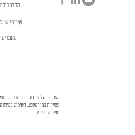
הסדר בנקים
שירותי און לי
מאמרים
האתר פונה לנשים וגברים כאחד. השימוש 
ופסיקות בתי המשפט. השימוש במידע המו
משרד עורכי דין