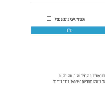
מעוניין\ת לקבל עדכונים במייל
שלח
ות המחייבות נקבעות על-פי חוק, תקנות
ר בו היא באחריות המשתמש בלבד. דודי לוי