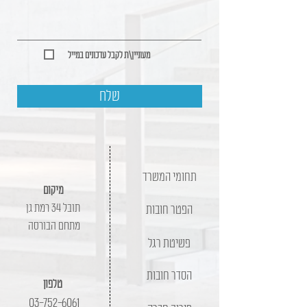
מעוניין\ת לקבל עדכונים במייל
שלח
תחומי המשרד
מיקום
תובל 34 רמת גן
הפטר חובות
מתחם הבורסה
פשיטת רגל
הסדר חובות
טלפון
03-752-6061