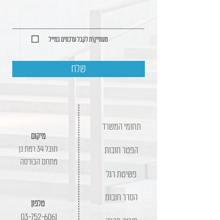
מעוניין\ת לקבל עדכונים במייל
שלח
תחומי המשרד
מיקום
תובל 34 רמת גן
הפטר חובות
מתחם הבורסה
פשיטת רגל
הסדר חובות
טלפון
03-752-6061